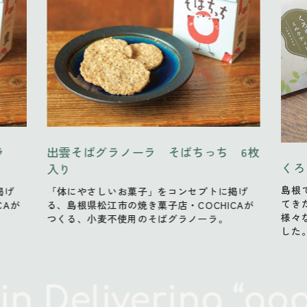
ーラ
出雲そばグラノーラ そばちっち 6枚
くろ
入り
島根
掲げ
「体にやさしいお菓子」をコンセプトに掲げ
てき
CAが
る、島根県松江市の焼き菓子店・COCHICAが
様々
つくる、小麦不使用のそばグラノーラ。
した