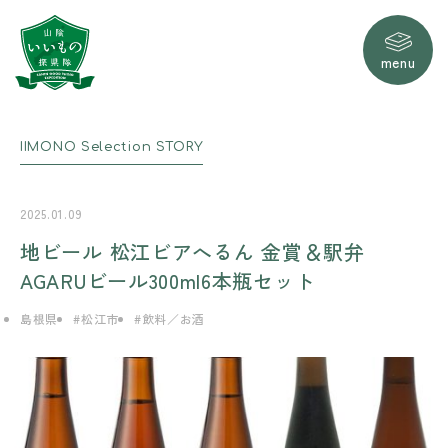
menu
IIMONO
Selection
STORY
2025.01.09
地ビール 松江ビアへるん 金賞＆駅弁
AGARUビール300ml6本瓶セット
島根県
松江市
飲料／お酒