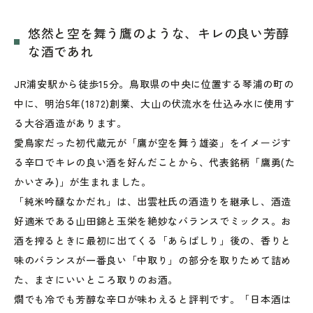
悠然と空を舞う鷹のような、キレの良い芳醇
な酒であれ
JR浦安駅から徒歩15分。鳥取県の中央に位置する琴浦の町の
中に、明治5年(1872)創業、大山の伏流水を仕込み水に使用す
る大谷酒造があります。
愛鳥家だった初代蔵元が「鷹が空を舞う雄姿」をイメージす
る辛口でキレの良い酒を好んだことから、代表銘柄「鷹勇(た
かいさみ)」が生まれました。
「純米吟醸なかだれ」は、出雲杜氏の酒造りを継承し、酒造
好適米である山田錦と玉栄を絶妙なバランスでミックス。お
酒を搾るときに最初に出てくる「あらばしり」後の、香りと
味のバランスが一番良い「中取り」の部分を取りためて詰め
た、まさにいいところ取りのお酒。
燗でも冷でも芳醇な辛口が味わえると評判です。「日本酒は