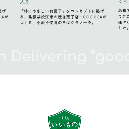
くろもじ3種アソートセット 各2袋入り
くろ
島根で古来より貴重な健康茶として飲み継がれ
島根
掲げ
てきたくろもじ茶。その高貴な香りをベースに
てき
CAが
様々なシーンを彩る3種の味わいを取り揃えま
様々
した。
した