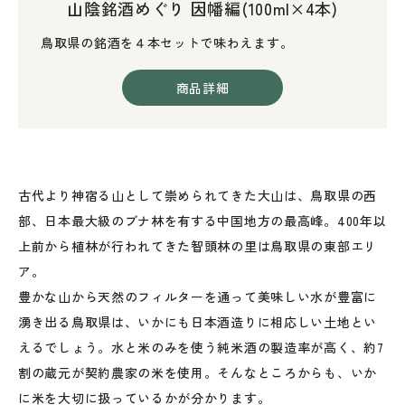
山陰銘酒めぐり 因幡編(100ml×4本)
鳥取県の銘酒を４本セットで味わえます。
商品詳細
古代より神宿る山として崇められてきた大山は、鳥取県の西
部、日本最大級のブナ林を有する中国地方の最高峰。400年以
上前から植林が行われてきた智頭林の里は鳥取県の東部エリ
ア。
豊かな山から天然のフィルターを通って美味しい水が豊富に
湧き出る鳥取県は、いかにも日本酒造りに相応しい土地とい
えるでしょう。水と米のみを使う純米酒の製造率が高く、約7
割の蔵元が契約農家の米を使用。そんなところからも、いか
に米を大切に扱っているかが分かります。