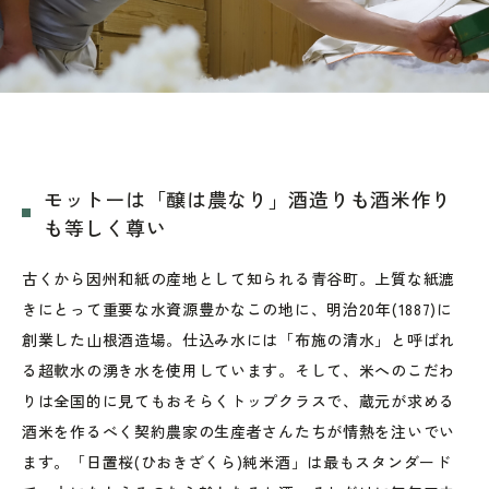
モットーは「醸は農なり」酒造りも酒米作り
も等しく尊い
古くから因州和紙の産地として知られる青谷町。上質な紙漉
きにとって重要な水資源豊かなこの地に、明治20年(1887)に
創業した山根酒造場。仕込み水には「布施の清水」と呼ばれ
る超軟水の湧き水を使用しています。そして、米へのこだわ
りは全国的に見てもおそらくトップクラスで、蔵元が求める
酒米を作るべく契約農家の生産者さんたちが情熱を注いでい
ます。「日置桜(ひおきざくら)純米酒」は最もスタンダード