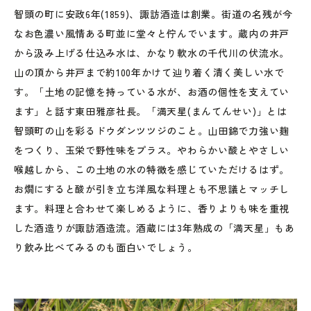
智頭の町に安政6年(1859)、諏訪酒造は創業。街道の名残が今
なお色濃い風情ある町並に堂々と佇んでいます。蔵内の井戸
から汲み上げる仕込み水は、かなり軟水の千代川の伏流水。
山の頂から井戸まで約100年かけて辿り着く清く美しい水で
す。「土地の記憶を持っている水が、お酒の個性を支えてい
ます」と話す東田雅彦社長。「満天星(まんてんせい)」とは
智頭町の山を彩るドウダンツツジのこと。山田錦で力強い麹
をつくり、玉栄で野性味をプラス。やわらかい酸とやさしい
喉越しから、この土地の水の特徴を感じていただけるはず。
お燗にすると酸が引き立ち洋風な料理とも不思議とマッチし
ます。料理と合わせて楽しめるように、香りよりも味を重視
した酒造りが諏訪酒造流。酒蔵には3年熟成の「満天星」もあ
り飲み比べてみるのも面白いでしょう。