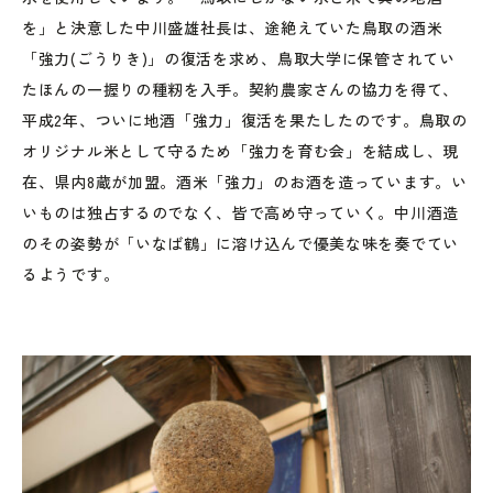
を」と決意した中川盛雄社長は、途絶えていた鳥取の酒米
「強力(ごうりき)」の復活を求め、鳥取大学に保管されてい
たほんの一握りの種籾を入手。契約農家さんの協力を得て、
平成2年、ついに地酒「強力」復活を果たしたのです。鳥取の
オリジナル米として守るため「強力を育む会」を結成し、現
在、県内8蔵が加盟。酒米「強力」のお酒を造っています。い
いものは独占するのでなく、皆で高め守っていく。中川酒造
のその姿勢が「いなば鶴」に溶け込んで優美な味を奏でてい
るようです。