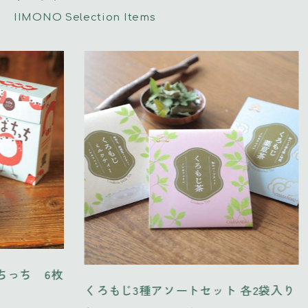
IIMONO Selection Items
 6枚
くろもじ3種アソートセット 各2袋入り
くろ