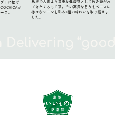
島根で古来より貴重な健康茶として飲み継がれ
島根
掲げ
てきたくろもじ茶。その高貴な香りをベースに
てき
CAが
様々なシーンを彩る3種の味わいを取り揃えま
様々
した。
した