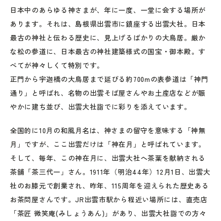
日本中のあらゆる神さまが、年に一度、一堂に会する場所が
あります。それは、島根県出雲市に鎮座する出雲大社。日本
最古の神社と伝わる歴史に、見上げるばかりの大鳥居。厳か
な松の参道に、日本最古の神社建築様式の国宝・御本殿。す
べてが神々しくて特別です。
正門から宇迦橋の大鳥居まで延びる約700mの表参道は「神門
通り」と呼ばれ、名物の出雲そば屋さんやお土産店などが賑
やかに建ち並び、出雲大社詣でに彩りを添えています。
全国的に10月の和風月名は、神さまの留守を意味する「神無
月」ですが、ここ出雲だけは「神在月」と呼ばれています。
そして、毎年、この神在月に、出雲大社へ茶葉を献納される
茶舗「茶三代一」さん。1911年（明治44年）12月1日、出雲大
社のお膝元で創業され、昨年、115周年を迎えられた歴史ある
お茶問屋さんです。JR出雲市駅から程近い場所には、直売店
「茶匠 微笑庵(みしょうあん)」があり、出雲大社詣での方々