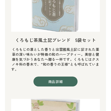
くろもじ茶風土記ブレンド 5袋セット
くろもじの凛とした香りと出雲國風土記に記された薬
草の深い味わいが特徴の和のハーブティー。美容と健
康を気づかうあなたへ贈る一杯です。くろもじはクス
ノキ科の香木で、“和の香りの王様”とも呼ばれていま
す。
商品詳細