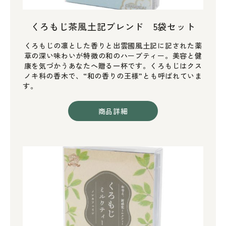
くろもじ茶風土記ブレンド 5袋セット
くろもじの凛とした香りと出雲國風土記に記された薬
草の深い味わいが特徴の和のハーブティー。美容と健
康を気づかうあなたへ贈る一杯です。くろもじはクス
ノキ科の香木で、“和の香りの王様”とも呼ばれていま
す。
商品詳細